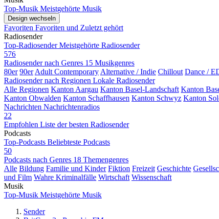
Top-Musik
Meistgehörte Musik
Design wechseln
Favoriten
Favoriten und Zuletzt gehört
Radiosender
Top-Radiosender
Meistgehörte Radiosender
576
Radiosender nach Genres
15 Musikgenres
80er
90er
Adult Contemporary
Alternative / Indie
Chillout
Dance / 
Radiosender nach Regionen
Lokale Radiosender
Alle Regionen
Kanton Aargau
Kanton Basel-Landschaft
Kanton Base
Kanton Obwalden
Kanton Schaffhausen
Kanton Schwyz
Kanton Sol
Nachrichten
Nachrichtenradios
22
Empfohlen
Liste der besten Radiosender
Podcasts
Top-Podcasts
Beliebteste Podcasts
50
Podcasts nach Genres
18 Themengenres
Alle
Bildung
Familie und Kinder
Fiktion
Freizeit
Geschichte
Gesellsc
und Film
Wahre Kriminalfälle
Wirtschaft
Wissenschaft
Musik
Top-Musik
Meistgehörte Musik
Sender