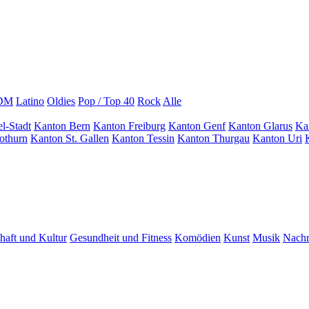
EDM
Latino
Oldies
Pop / Top 40
Rock
Alle
l-Stadt
Kanton Bern
Kanton Freiburg
Kanton Genf
Kanton Glarus
Ka
othurn
Kanton St. Gallen
Kanton Tessin
Kanton Thurgau
Kanton Uri
haft und Kultur
Gesundheit und Fitness
Komödien
Kunst
Musik
Nachr