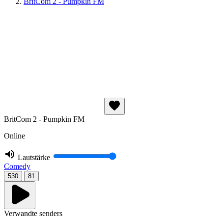
BritCom 2 - Pumpkin FM
BritCom 2 - Pumpkin FM
Online
Lautstärke
Comedy
530
81
Verwandte senders