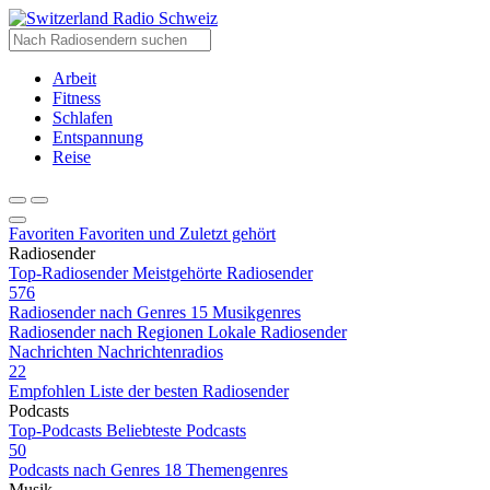
Radio Schweiz
Arbeit
Fitness
Schlafen
Entspannung
Reise
Favoriten
Favoriten und Zuletzt gehört
Radiosender
Top-Radiosender
Meistgehörte Radiosender
576
Radiosender nach Genres
15 Musikgenres
Radiosender nach Regionen
Lokale Radiosender
Nachrichten
Nachrichtenradios
22
Empfohlen
Liste der besten Radiosender
Podcasts
Top-Podcasts
Beliebteste Podcasts
50
Podcasts nach Genres
18 Themengenres
Musik