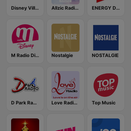
Disney Village Radio
Allzic Radio DISNEY
ENERGY Disney Hits
M Radio Disney
Nostalgie
NOSTALGIE
D Park Radio - 4 Disney Resort TV
Love Radio - Disney
Top Music