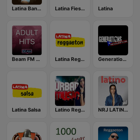
Latina Bandida!
Latina Fiesta
Latina
Beam FM - Adult Hits
Latina Reggaeton
Generations Reggaeton
Latina Salsa
Latino Reggaeton y Urbano
NRJ LATINO HITS