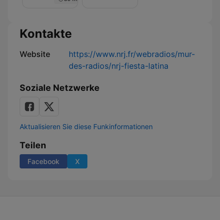
Nuit
de
Rêve
sur
Kontakte
NRJ
Website
https://www.nrj.fr/webradios/mur-
des-radios/nrj-fiesta-latina
Soziale Netzwerke
Aktualisieren Sie diese Funkinformationen
Teilen
Facebook
X