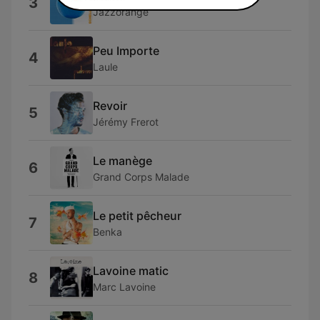
3
Jazzorange
Peu Importe
4
Laule
Revoir
5
Jérémy Frerot
Le manège
6
Grand Corps Malade
Le petit pêcheur
7
Benka
Lavoine matic
8
Marc Lavoine