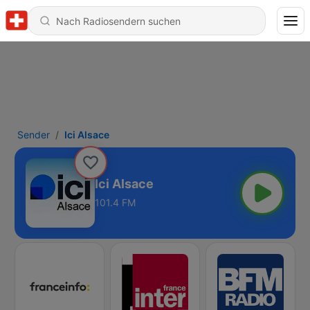
Sender
Ici Alsace
Ici Alsace
101.4 FM