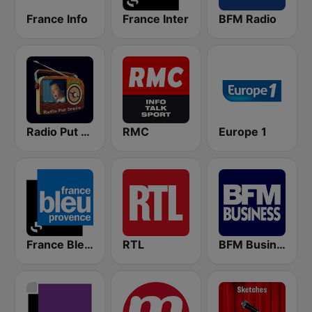
France Info
France Inter
BFM Radio
Radio Put Sreće
RMC
Europe 1
France Bleu Provence
RTL
BFM Business 100.8 FM