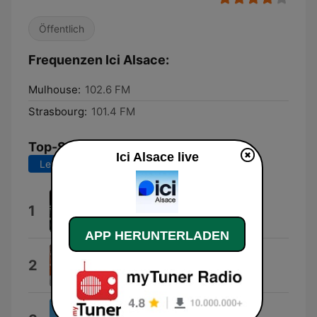
Öffentlich
Frequenzen Ici Alsace:
Mulhouse:
102.6 FM
Strasbourg:
101.4 FM
Top-Songs
Ici Alsace live
Letzte 7 Tage
Letzte 30 Tage
Scientific Data
1
Felix Mannherz
APP HERUNTERLADEN
Ayoub Hajji Music
2
AYOUB HAJJI
Soirée mondaine