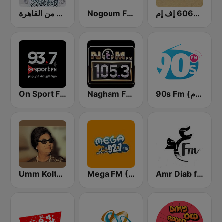
راديو 6060 إف إم
Nogoum FM 100.6 (نجوم فم)
إذاعة القرآن الكريم من القاهرة
On Sport FM
Nagham FM 105.3 (نغم إف إم)
90s Fm (تسعينات اف ام)
Amr Diab fm عمرو دياب
Mega FM (ميجا إف إم)
Umm Kolthoum راديو أم كلثوم