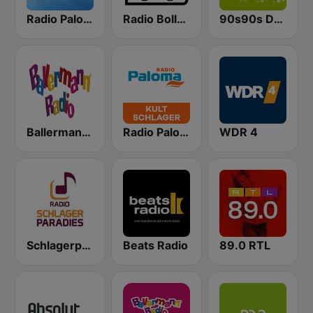
Radio Paloma
Radio Bollerwagen
90s90s Dance
Ballermann Radio
Radio Paloma Kultschlager
WDR 4
Schlagerparadies
Beats Radio
89.0 RTL