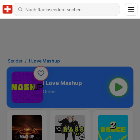
Sender
I Love Mashup
I Love Mashup
Online