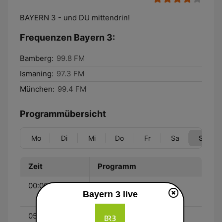
BAYERN 3 - und DU mittendrin!
Frequenzen Bayern 3:
Bamberg:
99.8 FM
Ismaning:
97.3 FM
München:
99.4 FM
Programmübersicht
Mo
Di
Mi
Do
Fr
Sa
So
Zeit
Programm
00:00 - 05:00
BAYERN 3 - Durch die
Bayern 3 live
Nacht
05:00 - 09:00
BAYERN 3 am Morgen