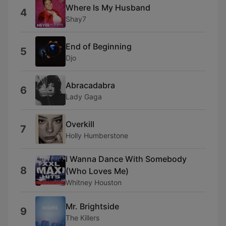
Where Is My Husband
4
Shay7
End of Beginning
5
Djo
Abracadabra
6
Lady Gaga
Overkill
7
Holly Humberstone
I Wanna Dance With Somebody
8
(Who Loves Me)
Whitney Houston
Mr. Brightside
9
The Killers