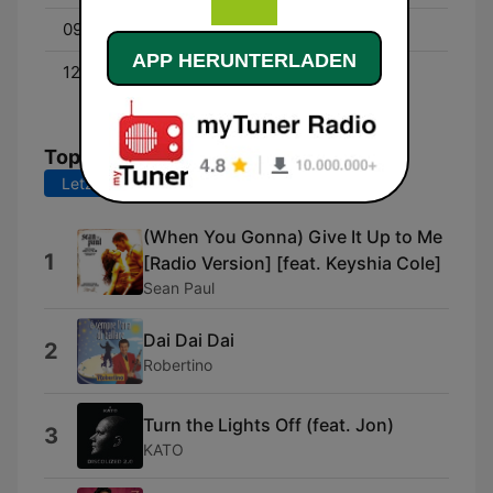
09:00 - 12:00
Mehr Zeit für Menschen
APP HERUNTERLADEN
12:00 - 00:00
Schönes Wochenende –
und DU mittendrin!
Top-Songs
Letzte 7 Tage
Letzte 30 Tage
(When You Gonna) Give It Up to Me
1
[Radio Version] [feat. Keyshia Cole]
Sean Paul
Dai Dai Dai
2
Robertino
Turn the Lights Off (feat. Jon)
3
KATO