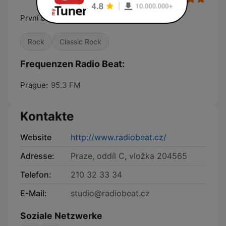
První bigbít u nás
Rock
Classic Rock
Frequenzen Radio Beat:
Prague:
95.3 FM
Kontakte
Website
http://www.radiobeat.cz/
Adresse:
Praze, oddíl C, vložka 204565
Telefon:
210 32 33 34
E-Mail:
studio@radiobeat.cz
Soziale Netzwerke