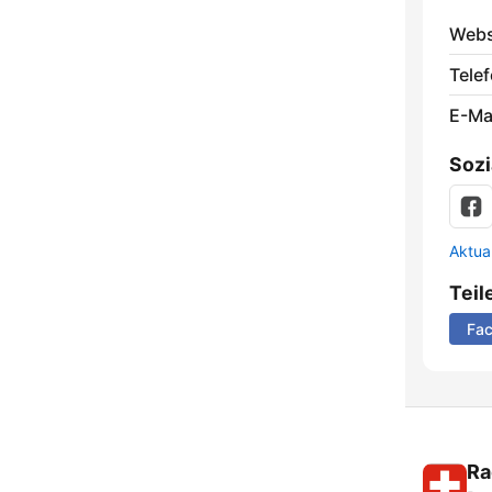
Webs
Telef
E-Mai
Sozi
Aktua
Teil
Fa
Ra