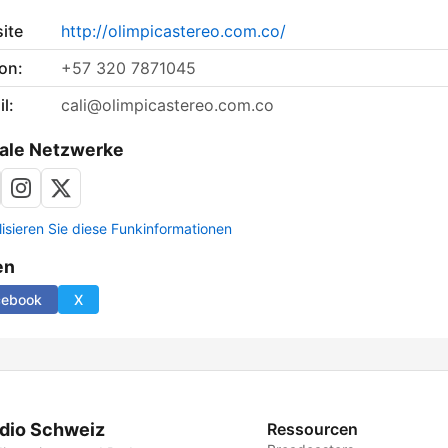
ite
http://olimpicastereo.com.co/
on:
+57 320 7871045
l:
cali@olimpicastereo.com.co
ale Netzwerke
lisieren Sie diese Funkinformationen
en
cebook
X
dio Schweiz
Ressourcen