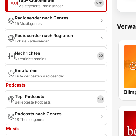
Top-Radiosender
576
Meistgehörte Radiosender
Radiosender nach Genres
15 Musikgenres
Verwa
Radiosender nach Regionen
Lokale Radiosender
Nachrichten
22
Nachrichtenradios
Empfohlen
Liste der besten Radiosender
Podcasts
Top-Podcasts
50
Beliebteste Podcasts
Podcasts nach Genres
18 Themengenres
Musik