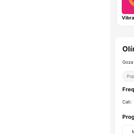
Vibr
Olí
Goza 
Pop
Freq
Cali:
Pro