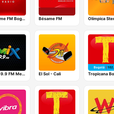
Bésame FM Bogotá
Bésame FM
Mix 89.9 FM Medellin
El Sol - Cali
Tropicana B