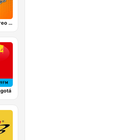
Olímpica Stereo Bogotá 105.9 FM
ogotá