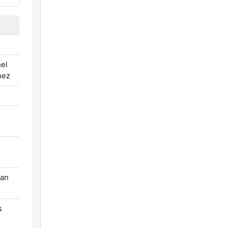
el
nez
han
s