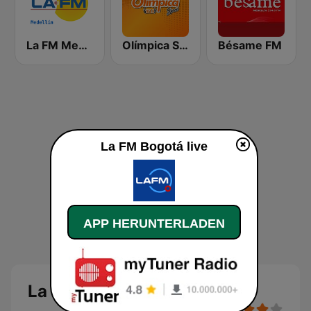
La FM Medellín
Olímpica Stereo - Medellín 104.9 FM
Bésame FM
La FM Bogotá live
APP HERUNTERLADEN
La FM Bogotá