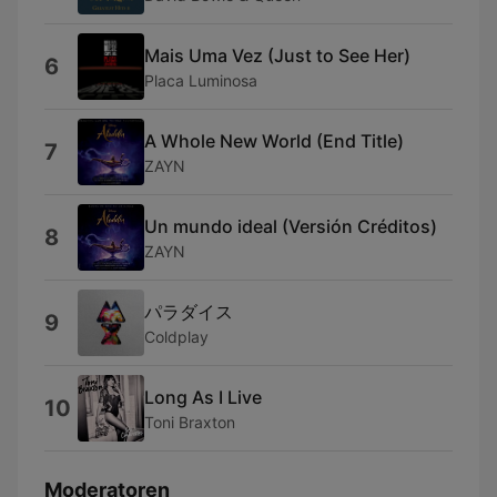
Mais Uma Vez (Just to See Her)
6
Placa Luminosa
A Whole New World (End Title)
7
ZAYN
Un mundo ideal (Versión Créditos)
8
ZAYN
パラダイス
9
Coldplay
Long As I Live
10
Toni Braxton
Moderatoren