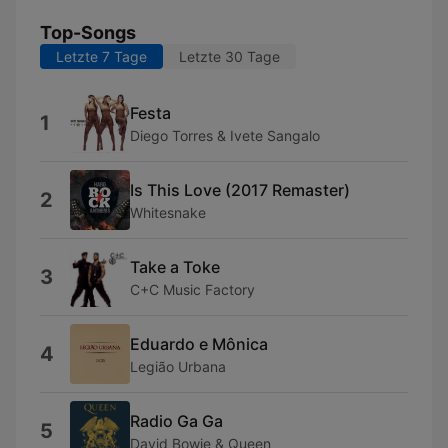
Top-Songs
Letzte 7 Tage
Letzte 30 Tage
Festa
1
Diego Torres & Ivete Sangalo
Is This Love (2017 Remaster)
2
Whitesnake
Take a Toke
3
C+C Music Factory
Eduardo e Mônica
4
Legião Urbana
Radio Ga Ga
5
David Bowie & Queen