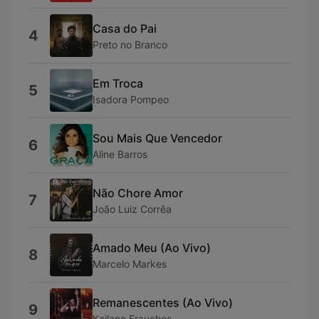
Casa do Pai
4
Preto no Branco
Em Troca
5
Isadora Pompeo
Sou Mais Que Vencedor
6
Aline Barros
Não Chore Amor
7
João Luiz Corrêa
Amado Meu (Ao Vivo)
8
Marcelo Markes
Remanescentes (Ao Vivo)
9
Kailane Frauches