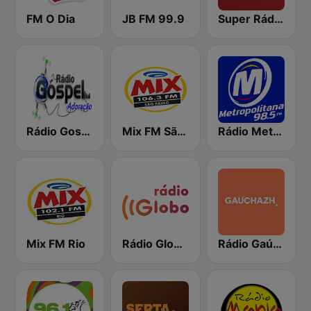
FM O Dia
JB FM 99.9
Super Rádio Tupi
Rádio Gospel Adoração
Mix FM São Paulo
Rádio Metropolitana 98.5 FM
Mix FM Rio
Rádio Globo RJ
Rádio Gaúcha ZH