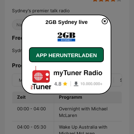
Sydney's premier talk radio
2GB Sydney live
Nachrichten
Frequenzen 2GB Sydney:
Sydney:
873 AM
APP HERUNTERLADEN
Programmübersicht
Mo
Di
Mi
Do
Fr
Sa
So
Zeit
Programm
00:00 - 04:00
Overnight with Michael
McLaren
04:00 - 05:30
Wake Up Australia with
Michael McLaren