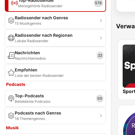
Top-Radiosender
576
Meistgehörte Radiosender
Radiosender nach Genres
15 Musikgenres
Verwa
Radiosender nach Regionen
Lokale Radiosender
Nachrichten
22
Nachrichtenradios
Empfohlen
Liste der besten Radiosender
Podcasts
Top-Podcasts
50
Beliebteste Podcasts
Podcasts nach Genres
18 Themengenres
Musik