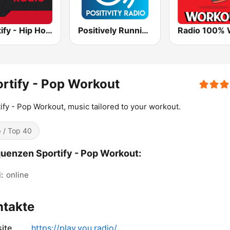
Sportify - Hip Hop Workout
Positively Running
rtify - Pop Workout
ify - Pop Workout, music tailored to your workout.
 / Top 40
uenzen Sportify - Pop Workout:
:
online
ntakte
ite
https://play.you.radio/