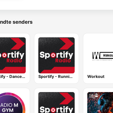
ndte senders
Sportify - Dance Workout
Sportify - Running Workout 160 BPM
Workout