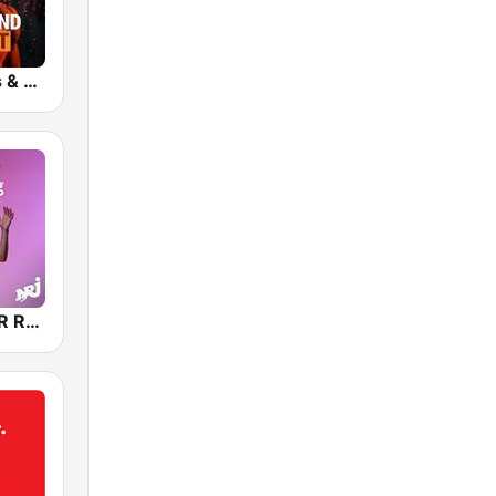
bigFM Sports & Workout
NRJ HITS FOR RUNNING