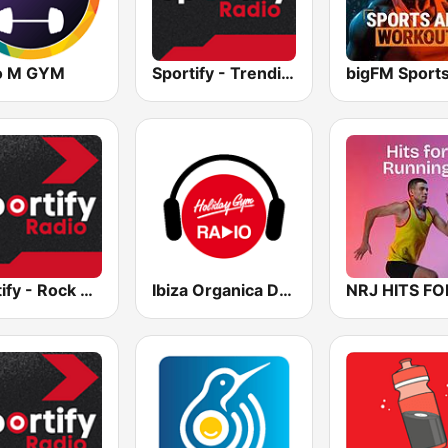
o M GYM
Sportify - Trending Workout
Sportify - Rock Workout
Ibiza Organica Dance