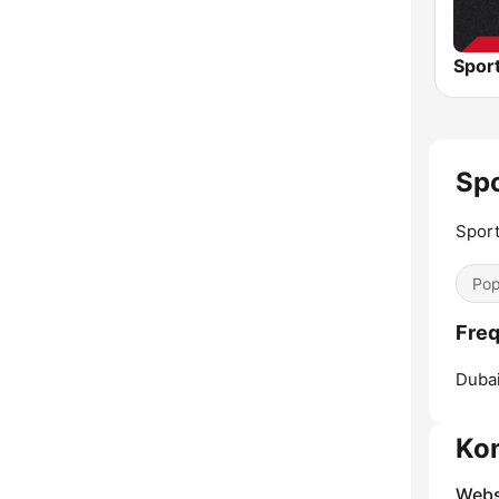
Spo
Sport
Pop
Freq
Dubai
Ko
Webs