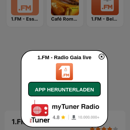
1.FM - Essential Classical
Café Romántico Radio
1.FM - Beloved Ballads
1.FM - Radio Gaia live
APP HERUNTERLADEN
1.FM - Radio Gaia