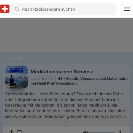
Podcasts
Meditationsszene Schweiz
Lukas Widmer
|
48 - Mystik, Vipassana und Mahamudra
mit Heidi Pfäffli-Bachmann
Stressreduktion - oder Erleuchtung? Etwas mehr innere Ruhe -
oder tiefgreifende Erkenntnis? In diesem Podcast führe ich
Gespräche mit Menschen, die schon lange meditieren, die
Meditation unterrichten oder in ihren Beruf einbauen. Wer sind
sie? Wie sind sie zur Meditation gekommen? Und was zeichnet
ihre Praxis aus? Viele der Gäste haben einen buddhistischen
Hintergrund - weil ich mit diesen Meditationstraditionen am
1