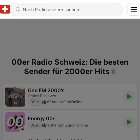
00er Radio Schweiz: Die besten
Sender für 2000er Hits
5
One FM 2000's
Ondes Positives
00er
6
Kanton Genf
Online
Energy 00s
00er
10
Kanton Zürich
Online