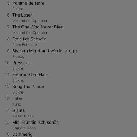
5
Pomme de terre
Sickret
6
The Loser
Me and the Operators
7
The One Who Never Dies
Me and the Operators
8
Ferie i dr Schwiiz
Piero Esteriore
9
Bis zum Mond und wieder zrugg
Freeze
10
Pressure
Sickret
11
Embrace the Hate
Sickret
12
Bring the Peace
Sickret
13
Läbe
Kunz
14
Giants
Kissin' Black
15
Mini Fründin isch schön
Stubete Gäng
16
Dämmerig