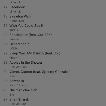
Limerick
17
Facebook
Limerick
18
Skeleton Walk
Hanter Dro
19
Wish You Could See It
Just B
20
Schallplatte (feat. Cut-EFX)
Freeze
21
Generation Z
LOMA
22
Sleep Well, My Darling (feat. Joli)
Fredy Pi.
23
Apples In the Shower
Call Me Clark
24
Vamos Cabron (feat. Speedy Gonzales)
Run
25
Adrenalin
Kissin' Black
26
Nie meh ohni dich
Ste
27
Shak Sharak
Call Me Clark