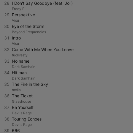
28
I Don't Say Goodbye (feat. Joli)
Fredy Pi.
29
Perspektive
Visu
30
Eye of the Storm
Beyond Frequencies
31
Intro
Visu
32
Come With Me When You Leave
fuckresty
33
No name
Dark Samhain
34
Hit man
Dark Samhain
35
The Fire in the Sky
mella
36
The Ticket
Glasshouse
37
Be Yourself
Devils Rage
38
Touring Echoes
Devils Rage
39
666