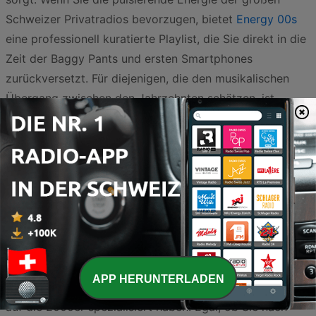
Schweizer Privatradios bevorzugen, bietet
Energy 00s
eine professionell kuratierte Playlist, die Sie direkt in die
Zeit der Baggy Pants und ersten Smartphones
zurückversetzt. Für diejenigen, die den musikalischen
Übergang zwischen den Jahrzehnten schätzen, ist
Skuizz Hits 90s - 2000s
die perfekte Wahl, da hier die
Brücke zwischen den Eurodance-Klassikern und den
modernen Sounds des neuen Millenniums geschlagen
wird.
Neben den spezialisierten Themenkanälen gibt es auch
charmante Alternativen wie
Radio Soorsi
, die das Genre
in ihr Programm integrieren und so für eine authentische,
lokale Abwechslung im Äther sorgen. Die Schweiz bietet
APP HERUNTERLADEN
eine beeindruckende Vielfalt an Radiostationen, die sich
auf die 2000er spezialisiert haben. Egal, ob Sie nach