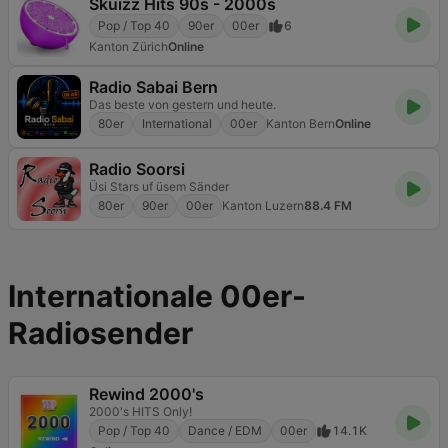
Skuizz Hits 90s - 2000s
Pop / Top 40
90er
00er
6
Kanton Zürich
Online
Radio Sabai Bern
Das beste von gestern und heute.
80er
International
00er
Kanton Bern
Online
Radio Soorsi
Üsi Stars uf üsem Sänder
80er
90er
00er
Kanton Luzern
88.4 FM
Internationale 00er-
Radiosender
Rewind 2000's
2000's HITS Only!
Pop / Top 40
Dance / EDM
00er
14.1K