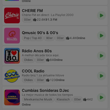
Online
CHERIE FM
Chérie FM en direct : La Playlist 2000
00er
22.6K
91.3 FM
Qmusic 90's & 00's
Pop / Top 40
90er
00er
4.4K
Online
Rádio Anos 80s
A melhor década toca aqui.
Oldies
00er
84
Online
COOL Radio
Radio broj 1 za aktuelne hitove
Oldies
00er
123
Online
Cumbias Sonideras DJec
La mejor musica de todos los tiempos
Mexikanische Musik
Klassisch
00er
442
Online