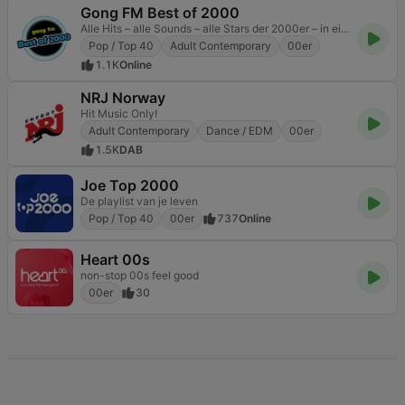
Gong FM Best of 2000
Alle Hits – alle Sounds – alle Stars der 2000er – in einem Mix – bei gong fm „Best Of 2000“
Pop / Top 40
Adult Contemporary
00er
1.1K
Online
NRJ Norway
Hit Music Only!
Adult Contemporary
Dance / EDM
00er
1.5K
DAB
Joe Top 2000
De playlist van je leven
Pop / Top 40
00er
737
Online
Heart 00s
non-stop 00s feel good
00er
30